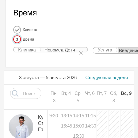
Время
Клиника
3
Время
Клиника
Новомед Дети
Услуга
3 августа — 9 августа 2026
Следующая неделя
Пн,
Вт, 4
Ср,
Чт, 6
Пт, 7
Сб,
Вс, 9
3
5
8
9:30
13:15
14:15
11:15
Куренков
Станислав
16:45
15:00
14:30
Григорьевич
15:30