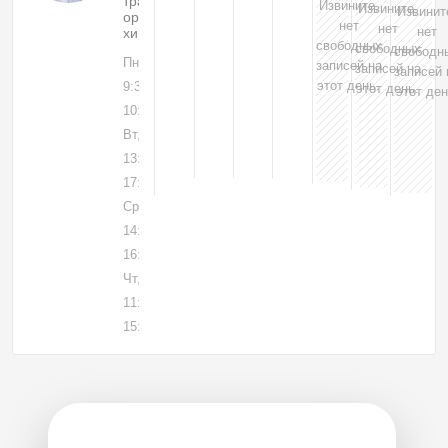
травматолог-
Извините,
Извините,
Извинит
ортопед,
нет
нет
нет
хирург
свободных
свободных
свободн
Пн, 03
записей на
записей на
записей 
этот день.
9:30-
этот день.
этот ден
10:00
Вт, 04
13:15-
17:00
Ср, 05
14:15-
16:00
Чт, 06
11:15-
15:00