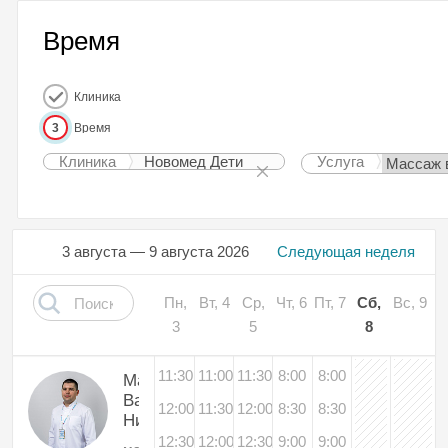
Время
Клиника
3
Время
Клиника
Новомед Дети
Услуга
3 августа — 9 августа 2026
Следующая неделя
Пн,
Вт, 4
Ср,
Чт, 6
Пт, 7
Сб,
Вс, 9
3
5
8
11:30
11:00
11:30
8:00
8:00
Маринович
Вадим
12:00
11:30
12:00
8:30
8:30
Николаевич
12:30
12:00
12:30
9:00
9:00