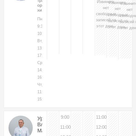
травматолог-
Извините,
Извините,
Извинит
ортопед,
нет
нет
нет
хирург
свободных
свободных
свободн
Пн, 03
записей на
записей на
записей 
этот день.
9:30-
этот день.
этот ден
10:00
Вт, 04
13:15-
17:00
Ср, 05
14:15-
16:00
Чт, 06
11:15-
15:00
9:00
11:00
Урасов
Владимир
11:00
12:00
Маратович