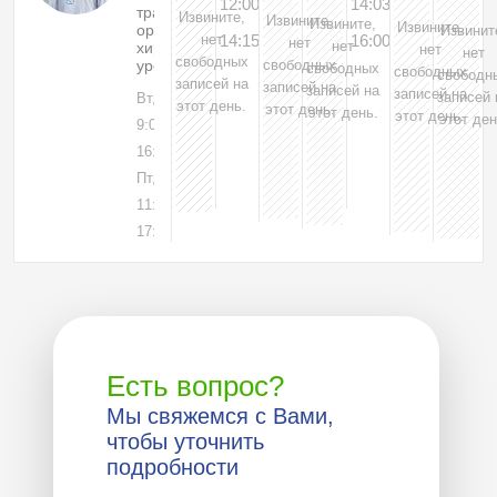
12:00
14:03
травматолог-
Извините,
Извините,
Извините,
Извините,
ортопед,
Извинит
нет
14:15
16:00
нет
нет
хирург,
нет
нет
свободных
уролог
свободных
свободных
свободных
свободн
записей на
записей на
записей на
записей на
записей 
Вт, 04
этот день.
этот день.
этот день.
этот день.
этот ден
9:00-
16:00
Пт, 07
11:00-
17:00
Есть вопрос?
Мы свяжемся с Вами,
чтобы уточнить
подробности