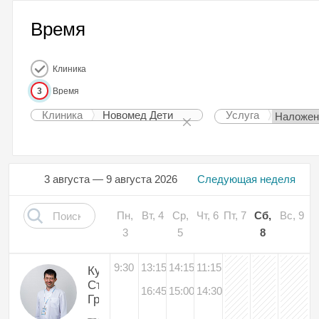
Время
Клиника
3
Время
Клиника
Новомед Дети
Услуга
3 августа — 9 августа 2026
Следующая неделя
Пн,
Вт, 4
Ср,
Чт, 6
Пт, 7
Сб,
Вс, 9
3
5
8
9:30
13:15
14:15
11:15
Куренков
Станислав
16:45
15:00
14:30
Григорьевич