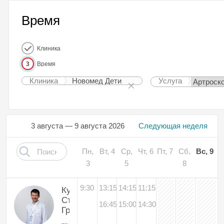
Время
Клиника
3
Время
Клиника
Новомед Дети
Услуга
3 августа — 9 августа 2026
Следующая неделя
Пн,
Вт, 4
Ср,
Чт, 6
Пт, 7
Сб,
Вс, 9
3
5
8
9:30
13:15
14:15
11:15
Куренков
Станислав
16:45
15:00
14:30
Григорьевич