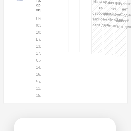
травматолог-
Извините,
Извините,
Извинит
ортопед,
нет
нет
нет
хирург
свободных
свободных
свободн
Пн, 03
записей на
записей на
записей 
этот день.
9:30-
этот день.
этот ден
10:00
Вт, 04
13:15-
17:00
Ср, 05
14:15-
16:00
Чт, 06
11:15-
15:00