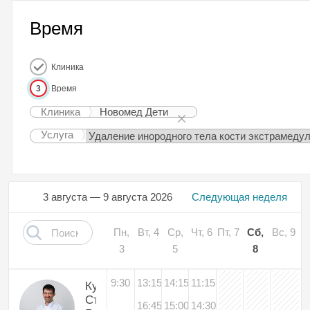
Время
Клиника
3
Время
Клиника
Новомед Дети
Услуга
3 августа — 9 августа 2026
Следующая неделя
Пн,
Вт, 4
Ср,
Чт, 6
Пт, 7
Сб,
Вс, 9
3
5
8
9:30
13:15
14:15
11:15
Куренков
Станислав
16:45
15:00
14:30