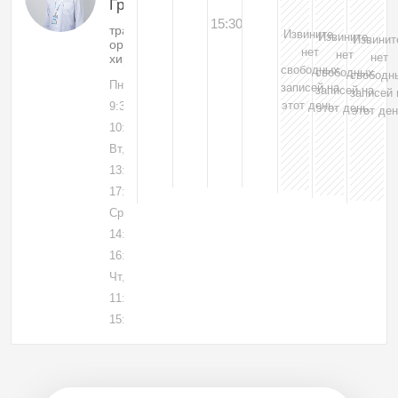
Григорьевич
15:30
травматолог-
Извините,
Извините,
Извинит
ортопед,
нет
нет
нет
хирург
свободных
свободных
свободн
Пн, 03
записей на
записей на
записей 
этот день.
9:30-
этот день.
этот ден
10:00
Вт, 04
13:15-
17:00
Ср, 05
14:15-
16:00
Чт, 06
11:15-
15:00