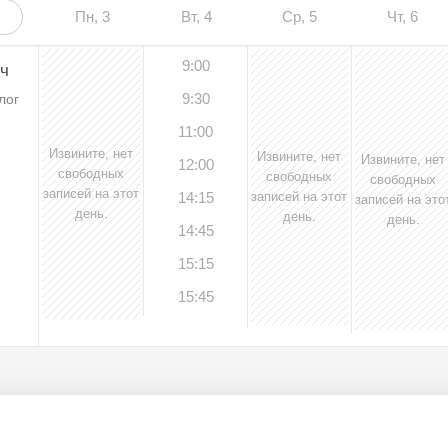
Пн, 3
Вт, 4
Ср, 5
Чт, 6
9:00
ч
9:30
лог
11:00
Извините, нет
Извините, нет
Извините, нет
12:00
свободных
свободных
свободных
записей на этот
14:15
записей на этот
записей на это
день.
день.
день.
14:45
15:15
15:45