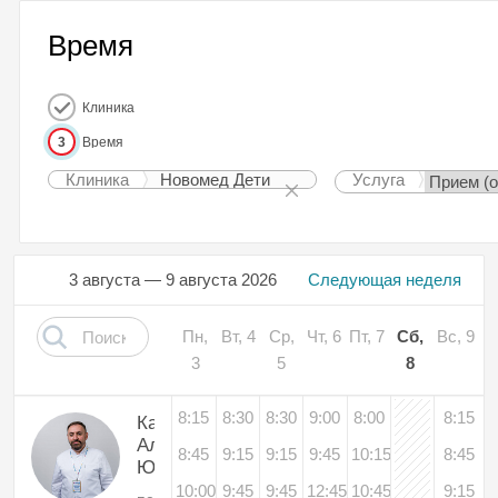
Время
Клиника
3
Время
Клиника
Новомед Дети
Услуга
3 августа — 9 августа 2026
Следующая неделя
Пн,
Вт, 4
Ср,
Чт, 6
Пт, 7
Сб,
Вс, 9
3
5
8
8:15
8:30
8:30
9:00
8:00
8:15
Каралевтеров
Александр
8:45
9:15
9:15
9:45
10:15
8:45
Юрьевич
10:00
9:45
9:45
12:45
10:45
9:15