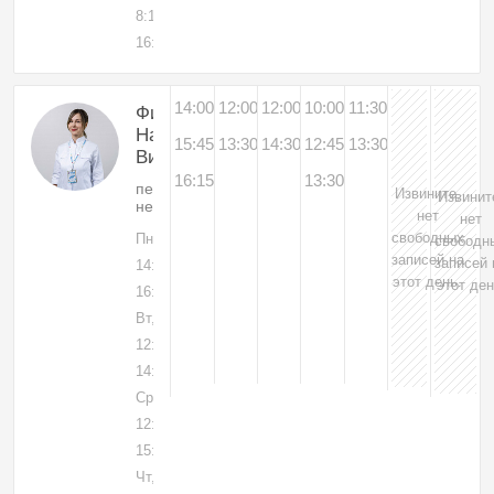
8:15-
16:30
14:00
12:00
12:00
10:00
11:30
Филимонова
Наталья
15:45
13:30
14:30
12:45
13:30
Викторовна
16:15
13:30
педиатр,
Извините,
Извинит
неонатолог
нет
нет
свободных
Пн, 03
свободн
записей на
записей 
14:00-
этот день.
этот ден
16:30
Вт, 04
12:00-
14:00
Ср, 05
12:00-
15:00
Чт, 06