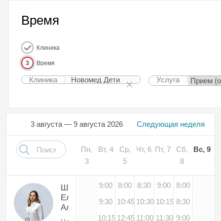
Время
Клиника
3
Время
Клиника
Новомед Дети
Услуга
3 августа — 9 августа 2026
Следующая неделя
Пн,
Вт, 4
Ср,
Чт, 6
Пт, 7
Сб,
Вс, 9
3
5
8
9:00
8:00
8:30
9:00
8:00
Шамборская
Елена
9:30
10:45
10:30
10:15
8:30
Александровна
10:15
12:45
11:00
11:30
9:00