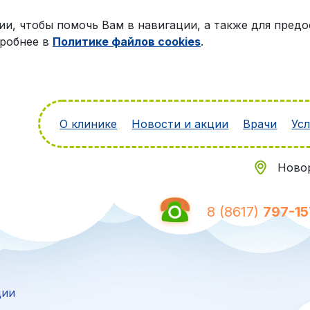
гии, чтобы помочь Вам в навигации, а также для пред
дробнее в
Политике файлов cookies
.
О клинике
Новости и акции
Врачи
Усл
Новор
8 (8617)
797-15
ции